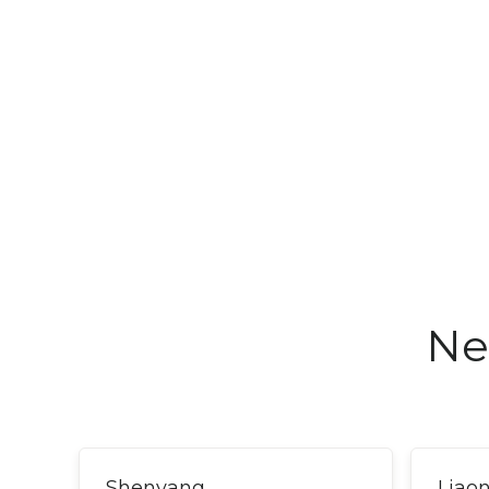
Ne
Shenyang
Liao