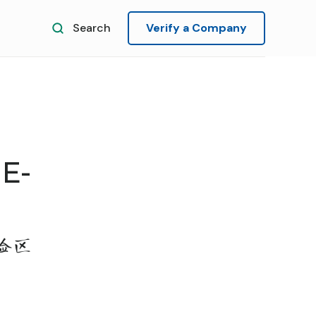
Search
Verify a Company
E-
验区