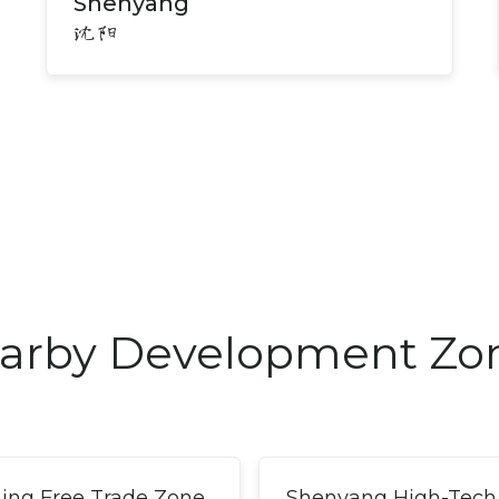
Shenyang
沈阳
arby Development Zo
ning Free Trade Zone
Shenyang High-Tech