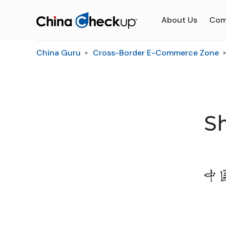
About Us
Com
China Guru
Cross-Border E-Commerce Zone
S
中