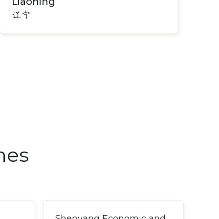
Liaoning
辽宁
nes
Shenyang Economic and