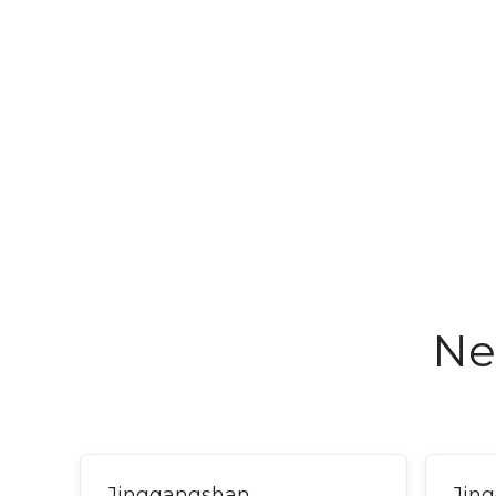
Ne
Jinggangshan
Jin