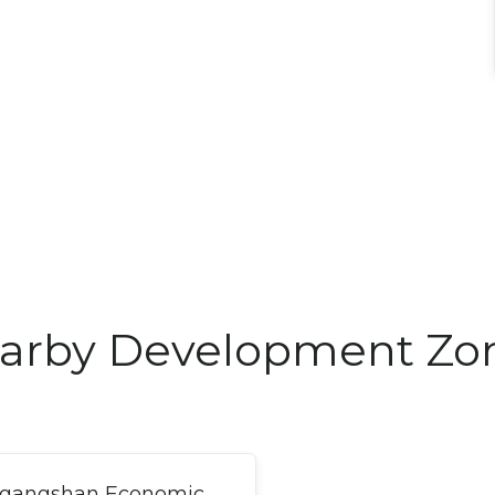
arby Development Zo
ggangshan Economic