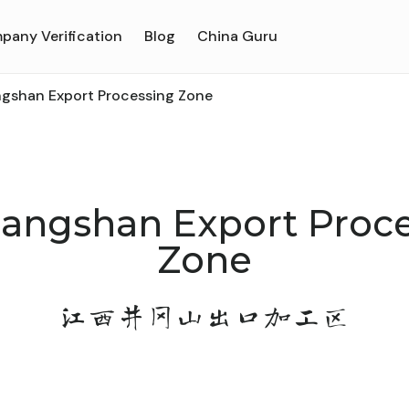
pany Verification
Blog
China Guru
gshan Export Processing Zone
angshan Export Proc
Zone
江西井冈山出口加工区