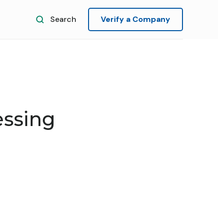
Search
Verify a Company
essing