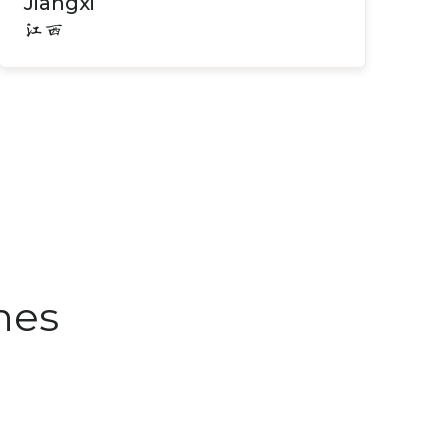
Jiangxi
江西
nes