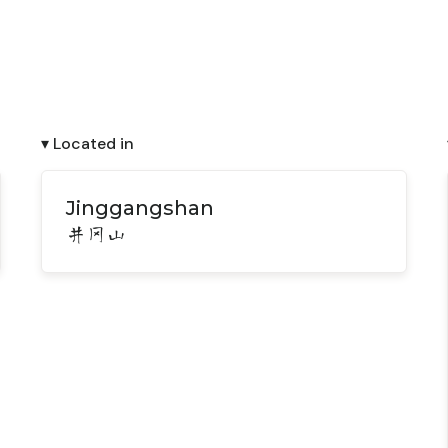
▾ Located in
Jinggangshan
井冈山